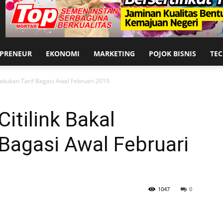
EPRENEUR
EKONOMI
MARKETING
POJOK BISNIS
TE
erlakukan Tarif Bagasi Awal Februari 2019
Citilink Bakal
 Bagasi Awal Februari
1047
0