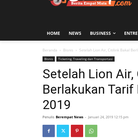
HOME
NEWS
BUSINESS
ENTR
Beranda
Bisnis
Setelah Lion Air, Citilink Bakal B
Bisnis
Ticketing, Traveling dan Transportasi
Setelah Lion Air, 
Berlakukan Tarif
2019
Penulis
Berempat News
-
Januari 24, 2019 12:15 pm