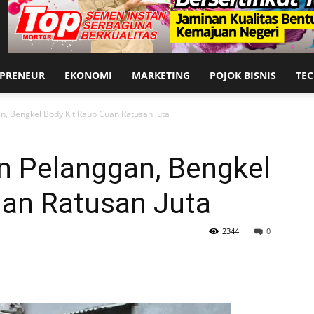
EPRENEUR
EKONOMI
MARKETING
POJOK BISNIS
TE
, Bengkel Body Kit Raup Cuan Ratusan Juta
n Pelanggan, Bengkel
uan Ratusan Juta
2344
0