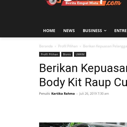
HOME
NEWS
BUSINESS
ENTR
Beranda
Profil Pilihan
Berikan Kepuasan Pelanggan
Profil Pilihan
Bisnis
UMKM
Berikan Kepuasa
Body Kit Raup C
Penulis
Kartika Rahma
-
Juli 26, 2019 7:30 am