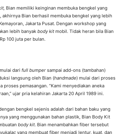
it,
Bian memiliki keinginan membuka bengkel yang
an, akhirnya Bian berhasil membuka bengkel yang lebih
 Kemayoran, Jakarta Pusat. Dengan workshop yang
akan lebih banyak
body kit
mobil. Tidak heran bila Bian
p 100 juta per bulan.
mulai dari
full bumper
sampai add-ons (tambahan)
uksi langsung oleh Bian (
handmade
) mulai dari proses
ngga proses pemasangan. “Kami menyediakan aneka
n,” ujar pria kelahiran Jakarta 20 April 1989 ini.
dengan bengkel sejenis adalah dari bahan baku yang
nnya yang menggunakan bahan plastik, Bian Body Kit
embuatan
body kit
. Bian menambahkan fiber tersebut
 yukalac
yang membuat fiber menjadi lentur, kuat, dan