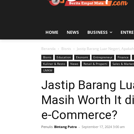
HOME
NEWS
BUSINESS
ENTR
Beranda
Bisnis
Jastip Barang Luar Negeri, Apaka
Bisnis
Education
Ekonomi
Entrepreneur
Finance
Kuliner & Resto
News
Retail & Properti
Sales & Market
UMKM
Jastip Barang Lu
Masih Worth It d
e-Commerce?
Penulis
Bintang Putra
-
September 17, 2024 3:00 am