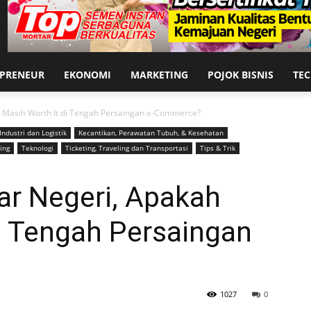
EPRENEUR
EKONOMI
MARKETING
POJOK BISNIS
TE
h Masih Worth It di Tengah Persaingan e-Commerce?
Industri dan Logistik
Kecantikan, Perawatan Tubuh, & Kesehatan
ing
Teknologi
Ticketing, Traveling dan Transportasi
Tips & Trik
ar Negeri, Apakah
i Tengah Persaingan
1027
0