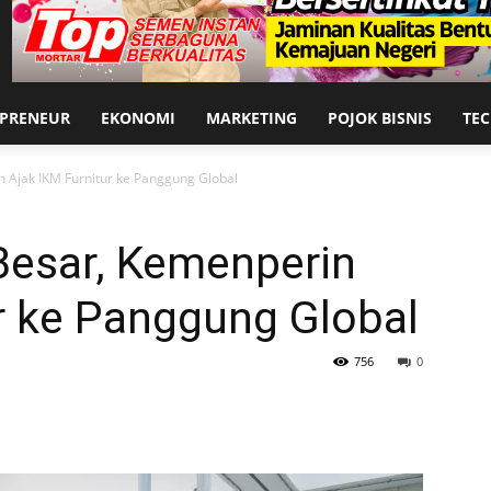
EPRENEUR
EKONOMI
MARKETING
POJOK BISNIS
TE
 Ajak IKM Furnitur ke Panggung Global
Besar, Kemenperin
r ke Panggung Global
756
0