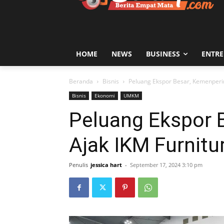
HOME
NEWS
BUSINESS
ENTR
Beranda
Bisnis
Peluang Ekspor Besar, Kemenperin
Bisnis
Ekonomi
UMKM
Peluang Ekspor 
Ajak IKM Furnitu
Penulis
jessica hart
-
September 17, 2024 3:10 pm