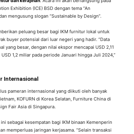
rnitur dan kerajinan
. Acara ini akan berlangsung pada
ion Exhibition (ICE) BSD dengan tema “An
 dan mengusung slogan “Sustainable by Design”.
rikan peluang besar bagi IKM furnitur lokal untuk
 buyer potensial dari luar negeri yang hadir. “Data
al yang besar, dengan nilai ekspor mencapai USD 2,11
USD 1,2 miliar pada periode Januari hingga Juli 2024,”
r Internasional
lus pameran internasional yang diikuti oleh banyak
Vietnam, KOFURN di Korea Selatan, Furniture China di
ign Fair Asia di Singapura.
ini sebagai kesempatan bagi IKM binaan Kemenperin
 dan memperluas jaringan kerjasama. “Selain transaksi