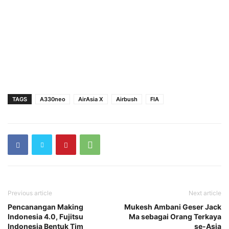
TAGS
A330neo
AirAsia X
Airbush
FIA
Previous article
Next article
Pencanangan Making
Mukesh Ambani Geser Jack
Indonesia 4.0, Fujitsu
Ma sebagai Orang Terkaya
Indonesia Bentuk Tim
se-Asia