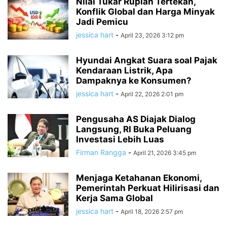
Nilai Tukar Rupiah Tertekan,
Konflik Global dan Harga Minyak
Jadi Pemicu
jessica hart
-
April 23, 2026 3:12 pm
Hyundai Angkat Suara soal Pajak
Kendaraan Listrik, Apa
Dampaknya ke Konsumen?
jessica hart
-
April 22, 2026 2:01 pm
Pengusaha AS Diajak Dialog
Langsung, RI Buka Peluang
Investasi Lebih Luas
Firman Rangga
-
April 21, 2026 3:45 pm
Menjaga Ketahanan Ekonomi,
Pemerintah Perkuat Hilirisasi dan
Kerja Sama Global
jessica hart
-
April 18, 2026 2:57 pm