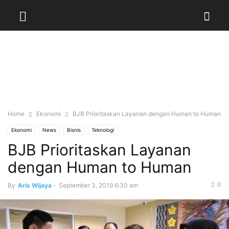
Home
Ekonomi
BJB Prioritaskan Layanan dengan Human to Human
Ekonomi
News
Bisnis
Teknologi
BJB Prioritaskan Layanan
dengan Human to Human
0
By
Aris Wijaya
-
September 3, 2019 6:30 am