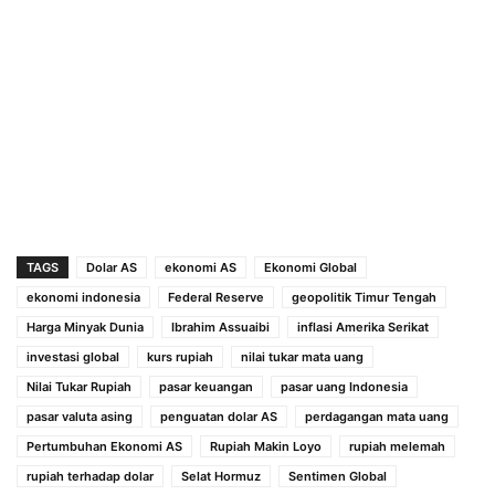
TAGS
Dolar AS
ekonomi AS
Ekonomi Global
ekonomi indonesia
Federal Reserve
geopolitik Timur Tengah
Harga Minyak Dunia
Ibrahim Assuaibi
inflasi Amerika Serikat
investasi global
kurs rupiah
nilai tukar mata uang
Nilai Tukar Rupiah
pasar keuangan
pasar uang Indonesia
pasar valuta asing
penguatan dolar AS
perdagangan mata uang
Pertumbuhan Ekonomi AS
Rupiah Makin Loyo
rupiah melemah
rupiah terhadap dolar
Selat Hormuz
Sentimen Global