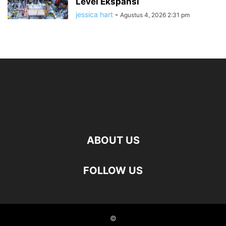
Level Ekspansi
jessica hart
-
Agustus 4, 2026 2:31 pm
ABOUT US
FOLLOW US
©