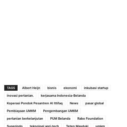
TAGS
Albert Heijn
bisnis
ekonomi
inkubasi startup
inovasi pertanian.
kerjasama Indonesia-Belanda
Koperasi Pondok Pesantren Al Ittifaq
News
pasar global
Pembiayaan UMKM
Pengembangan UMKM
pertanian berkelanjutan
PUM Belanda
Rabo Foundation
Superindo
teknologi agri-tech
Teten Masduki
umkm