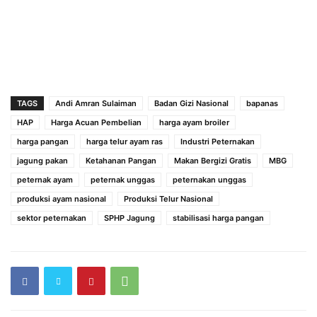
TAGS
Andi Amran Sulaiman
Badan Gizi Nasional
bapanas
HAP
Harga Acuan Pembelian
harga ayam broiler
harga pangan
harga telur ayam ras
Industri Peternakan
jagung pakan
Ketahanan Pangan
Makan Bergizi Gratis
MBG
peternak ayam
peternak unggas
peternakan unggas
produksi ayam nasional
Produksi Telur Nasional
sektor peternakan
SPHP Jagung
stabilisasi harga pangan