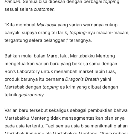
Pandan.
Semua bisa dipesan dengan berbagai
topping
sesuai selera
customer.
“Kita membuat
Martabak
yang varian warnanya cukup
banyak, supaya orang tertarik,
topping
-nya macam-macam,
tergantung selera pelanggan,” terangnya.
Bahkan mulai bulan Maret lalu, Martabakku Menteng
mengeluarkan varian baru yang bekerja sama dengan
Ron’s Laboratory untuk menambah market lebih luas,
produk barunya itu bernama
Dragon’s Breath
yakni
Martabak
dengan
topping
es krim yang dibuat dengan
teknik
gastronomy.
Varian baru tersebut sekaligus sebagai pembuktian bahwa
Martabakku Menteng tidak mensegmentasikan bisnisnya
pada usia tertentu. Tapi semua usia bisa menikmati olahan
Martabak Bandung
ala Martabakku Menteng. “Saya pribadi