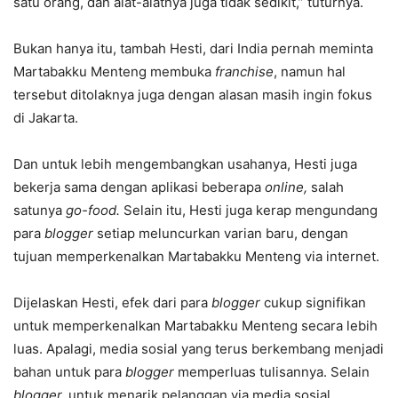
satu orang, dan alat-alatnya juga tidak sedikit,” tuturnya.
Bukan hanya itu, tambah Hesti, dari India pernah meminta
Martabakku Menteng membuka
franchise
, namun hal
tersebut ditolaknya juga dengan alasan masih ingin fokus
di Jakarta.
Dan untuk lebih mengembangkan usahanya, Hesti juga
bekerja sama dengan aplikasi beberapa
online,
salah
satunya
go-food.
Selain itu, Hesti juga kerap mengundang
para
blogger
setiap meluncurkan varian baru, dengan
tujuan memperkenalkan Martabakku Menteng via internet.
Dijelaskan Hesti, efek dari para
blogger
cukup signifikan
untuk memperkenalkan Martabakku Menteng secara lebih
luas. Apalagi, media sosial yang terus berkembang menjadi
bahan untuk para
blogger
memperluas tulisannya. Selain
blogger,
untuk menarik pelanggan via media sosial,