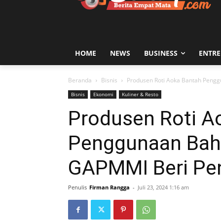
HOME
NEWS
BUSINESS
ENTR
Beranda
Bisnis
Produsen Roti Aoka Bantah Peng
Bisnis
Ekonomi
Kuliner & Resto
Produsen Roti A
Penggunaan Bah
GAPMMI Beri Pen
Penulis
Firman Rangga
-
Juli 23, 2024 1:16 am