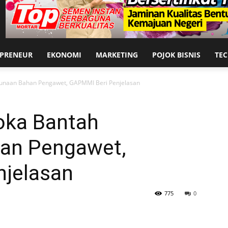
EPRENEUR
EKONOMI
MARKETING
POJOK BISNIS
TE
gunaan Bahan Pengawet, GAPMMI Beri Penjelasan
oka Bantah
an Pengawet,
jelasan
775
0