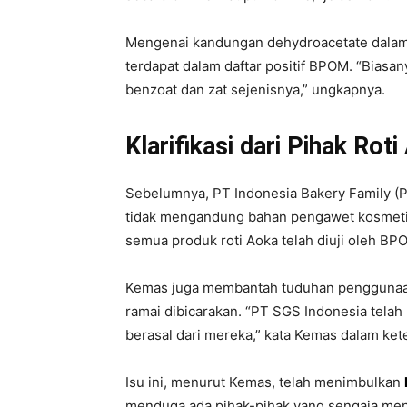
Mengenai kandungan dehydroacetate dalam r
terdapat dalam daftar positif BPOM. “Bias
benzoat dan zat sejenisnya,” ungkapnya.
Klarifikasi dari Pihak Rot
Sebelumnya, PT Indonesia Bakery Family (
tidak mengandung bahan pengawet kosmeti
semua produk roti Aoka telah diuji oleh BP
Kemas juga membantah tuduhan penggunaa
ramai dibicarakan. “PT SGS Indonesia telah 
berasal dari mereka,” kata Kemas dalam ket
Isu ini, menurut Kemas, telah menimbulkan
menduga ada pihak-pihak yang sengaja menj