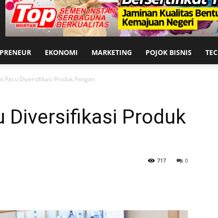
EPRENEUR
EKONOMI
MARKETING
POJOK BISNIS
TE
 Pacu Diversifikasi Produk Pangan
Diversifikasi Produk
717
0