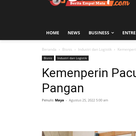
HOME
NEWS
BUSINESS
ENTR
Beranda
Bisnis
Industri dan Logistik
Kemenperin
Bisnis
Industri dan Logistik
Kemenperin Pacu 
Pangan
Penulis
Maya
-
Agustus 25, 2022 5:00 am