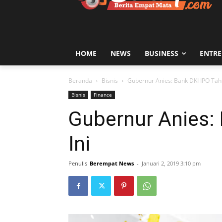
HOME
NEWS
BUSINESS
ENTR
Beranda
Bisnis
Gubernur Anies: Bank DKI IPO Tah
Bisnis
Finance
Gubernur Anies:
Ini
Penulis
Berempat News
-
Januari 2, 2019 3:10 pm