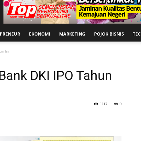
EPRENEUR
EKONOMI
MARKETING
POJOK BISNIS
TE
un Ini
 Bank DKI IPO Tahun
1117
0