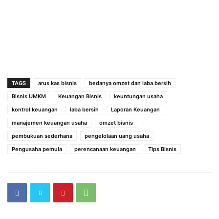
TAGS
arus kas bisnis
bedanya omzet dan laba bersih
Bisnis UMKM
Keuangan Bisnis
keuntungan usaha
kontrol keuangan
laba bersih
Laporan Keuangan
manajemen keuangan usaha
omzet bisnis
pembukuan sederhana
pengelolaan uang usaha
Pengusaha pemula
perencanaan keuangan
Tips Bisnis