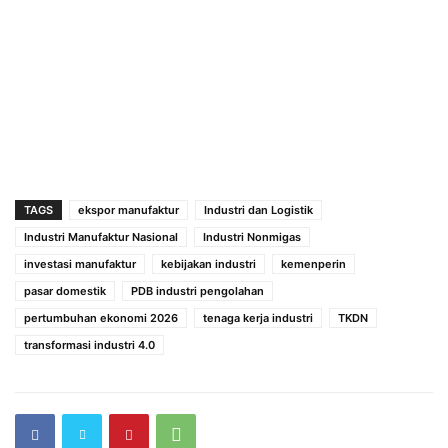
TAGS
ekspor manufaktur
Industri dan Logistik
Industri Manufaktur Nasional
Industri Nonmigas
investasi manufaktur
kebijakan industri
kemenperin
pasar domestik
PDB industri pengolahan
pertumbuhan ekonomi 2026
tenaga kerja industri
TKDN
transformasi industri 4.0