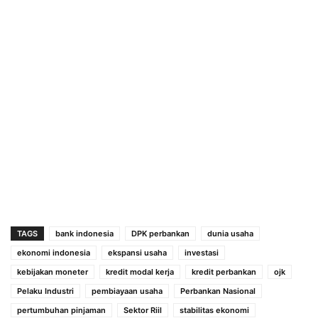
TAGS
bank indonesia
DPK perbankan
dunia usaha
ekonomi indonesia
ekspansi usaha
investasi
kebijakan moneter
kredit modal kerja
kredit perbankan
ojk
Pelaku Industri
pembiayaan usaha
Perbankan Nasional
pertumbuhan pinjaman
Sektor Riil
stabilitas ekonomi