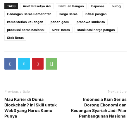
TAGS
Arief Prasetyo Adi
Bantuan Pangan
bapanas
bulog
Cadangan Beras Pemerintah
Harga Beras
inflasi pangan
kementerian keuangan
panen gadu
prabowo subianto
produksi beras nasional
SPHP beras
stabilisasi harga pangan
Stok Beras
Previous article
Next article
Mau Karier di Dunia
Indonesia Kian Serius
Blockchain? Ini Skill untuk
Dorong Ekonomi dan
Web3 yang Harus Kamu
Keuangan Syariah Jadi Pilar
Punya
Pembangunan Nasional