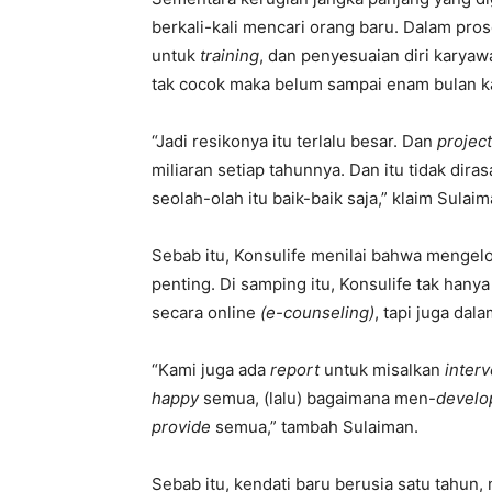
berkali-kali mencari orang baru. Dalam pr
untuk
training
, dan penyesuaian diri karyaw
tak cocok maka belum sampai enam bulan ka
“Jadi resikonya itu terlalu besar. Dan
projec
miliaran setiap tahunnya. Dan itu tidak dira
seolah-olah itu baik-baik saja,” klaim Sulaim
Sebab itu, Konsulife menilai bahwa mengelo
penting. Di samping itu, Konsulife tak han
secara online
(e-counseling)
, tapi juga dal
“Kami juga ada
report
untuk misalkan
interv
happy
semua, (lalu) bagaimana men-
develo
provide
semua,” tambah Sulaiman.
Sebab itu, kendati baru berusia satu tahun