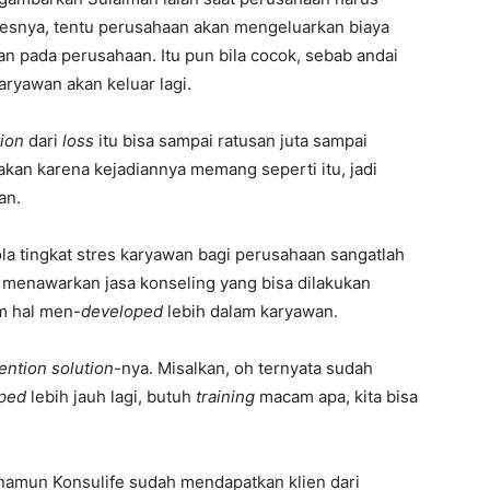
osesnya, tentu perusahaan akan mengeluarkan biaya
an pada perusahaan. Itu pun bila cocok, sebab andai
ryawan akan keluar lagi.
tion
dari
loss
itu bisa sampai ratusan juta sampai
sakan karena kejadiannya memang seperti itu, jadi
an.
la tingkat stres karyawan bagi perusahaan sangatlah
ya menawarkan jasa konseling yang bisa dilakukan
am hal men-
developed
lebih dalam karyawan.
ention solution
-nya. Misalkan, oh ternyata sudah
ped
lebih jauh lagi, butuh
training
macam apa, kita bisa
, namun Konsulife sudah mendapatkan klien dari