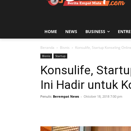
HOME
NEWS
BUSINESS
ENTR
Beranda
Bisnis
Konsulife, Startup Konseling Onlin
Bisnis
Startup
Konsulife, Start
Ini Hadir untuk K
Penulis
Berempat News
-
Oktober 18, 2018 7:00 pm