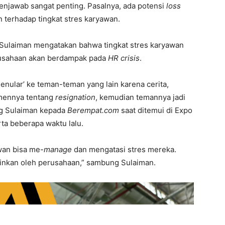
njawab sangat penting. Pasalnya, ada potensi
loss
n terhadap tingkat stres karyawan.
Sulaiman mengatakan bahwa tingkat stres karyawan
erusahaan akan berdampak pada
HR crisis
.
enular’ ke teman-teman yang lain karena cerita,
emennya tentang
resignation
, kemudian temannya jadi
ng Sulaiman kepada
Berempat.com
saat ditemui di Expo
rta beberapa waktu lalu.
wan bisa me-
manage
dan mengatasi stres mereka.
nginkan oleh perusahaan,” sambung Sulaiman.