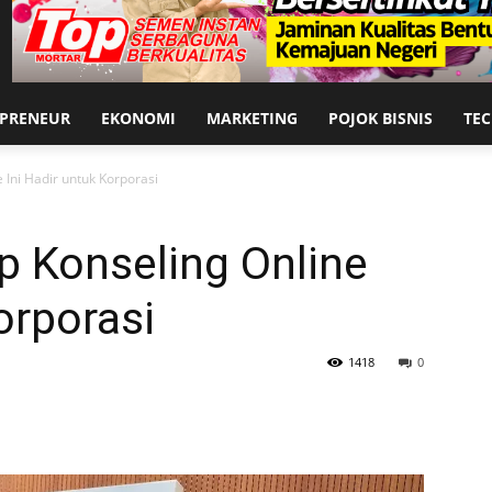
EPRENEUR
EKONOMI
MARKETING
POJOK BISNIS
TE
e Ini Hadir untuk Korporasi
up Konseling Online
orporasi
1418
0