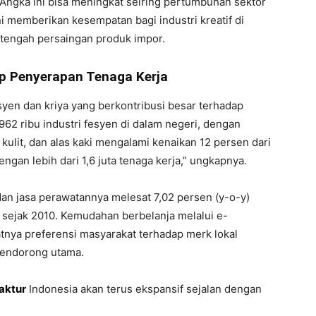
 Angka ini bisa meningkat seiring pertumbuhan sektor
ni memberikan kesempatan bagi industri kreatif di
 tengah persaingan produk impor.
ap Penyerapan Tenaga Kerja
syen dan kriya yang berkontribusi besar terhadap
 962 ribu industri fesyen di dalam negeri, dengan
ri kulit, dan alas kaki mengalami kenaikan 12 persen dari
ngan lebih dari 1,6 juta tenaga kerja,” ungkapnya.
an jasa perawatannya melesat 7,02 persen (y-o-y)
i sejak 2010. Kemudahan berbelanja melalui e-
nya preferensi masyarakat terhadap merk lokal
pendorong utama.
faktur
Indonesia akan terus ekspansif sejalan dengan