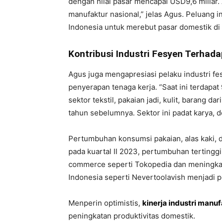
dengan nilai pasar mencapai USD9,6 miliar.
manufaktur nasional,” jelas Agus. Peluang i
Indonesia untuk merebut pasar domestik di
Kontribusi Industri Fesyen Terhad
Agus juga mengapresiasi pelaku industri fe
penyerapan tenaga kerja. “Saat ini terdapat
sektor tekstil, pakaian jadi, kulit, barang da
tahun sebelumnya. Sektor ini padat karya, de
Pertumbuhan konsumsi pakaian, alas kaki, d
pada kuartal II 2023, pertumbuhan tertingg
commerce seperti Tokopedia dan meningkat
Indonesia seperti Nevertoolavish menjadi 
Menperin optimistis,
kinerja industri manu
peningkatan produktivitas domestik.