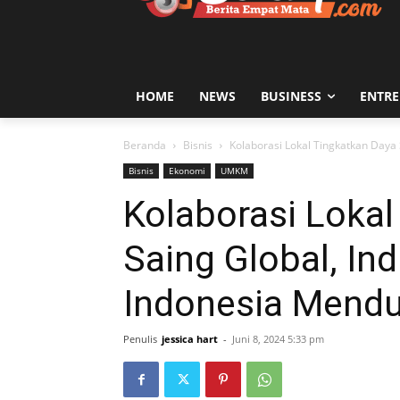
HOME
NEWS
BUSINESS
ENTR
Beranda
Bisnis
Kolaborasi Lokal Tingkatkan Daya 
Bisnis
Ekonomi
UMKM
Kolaborasi Lokal
Saing Global, Ind
Indonesia Mendu
Penulis
jessica hart
-
Juni 8, 2024 5:33 pm