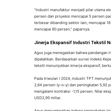
“Industri manufaktur menjadi pilar utama 
persen dan proyeksi mencapai 5 persen pada
terbesar dibanding sektor lain, mencapai 
mencapai 80 persen,” paparnya.
Jinerja Ekspansif Industri Tekstil 
Agus juga menegaskan bahwa pandangan indu
dipatahkan. Berdasarkan survei Indeks Keperc
tekstil menunjukkan kinerja ekspansif, berka
Pada triwulan I 2024, industri TPT menunj
2,64 persen (y-o-y) dan peningkatan 5,92 
mengalami kontraksi -1,15 persen. Nilai eks
USD2,95 miliar.
Agus menyampaikan bahwa peningkatan ini 