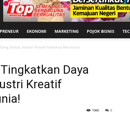
EPRENEUR
EKONOMI
MARKETING
POJOK BISNIS
TE
Saing Global, Industri Kreatif Indonesia Mendunia!
 Tingkatkan Daya
ustri Kreatif
nia!
1066
0