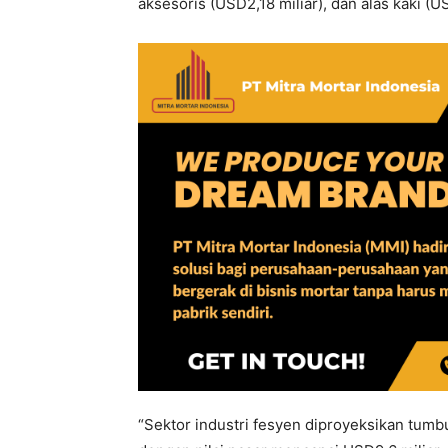
aksesoris (USD2,18 miliar), dan alas kaki (US
“Sektor industri fesyen diproyeksikan tumb