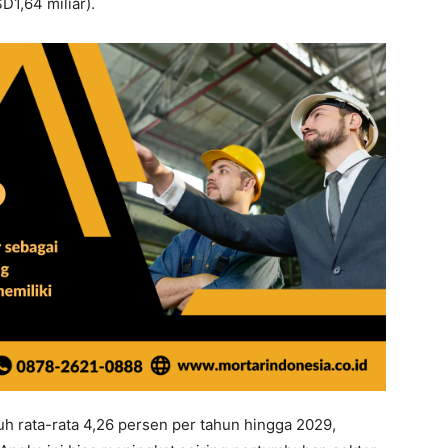
D1,64 miliar).
uh rata-rata 4,26 persen per tahun hingga 2029,