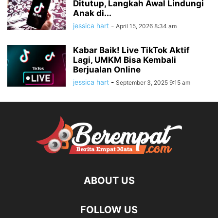
Ditutup, Langkah Awal Lindungi
Anak di...
jessica hart
-
April 15, 2026 8:34 am
Kabar Baik! Live TikTok Aktif
Lagi, UMKM Bisa Kembali
Berjualan Online
jessica hart
-
September 3, 2025 9:15 am
ABOUT US
FOLLOW US