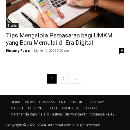
Bisnis
Tips Mengelola Pemasaran bagi UMKM
yang Baru Memulai di Era Digital
Bintang Putra
-
Maret 10, 2025 3:50 am
0
1
2
HOME
NEWS
BUSINESS
ENTREPENEUR
ECONOMY
MARKET
LIFESTYLE
TECH
ABOUT US
CONTACT
Marshanda Raih Piala di Festival Film Wartawan Indonesia ke-12
Copyright © 2022 - 2024 Berempat.com All right reserved