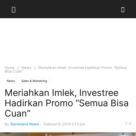
Home
News
Meriahkan Imlek, Investree Hadirkan Promo “Semua
Bisa Cuan”
News
Sales & Marketing
Meriahkan Imlek, Investree
Hadirkan Promo “Semua Bisa
Cuan”
0
By
Berempat News
-
Februari 6, 2019 2:13 pm