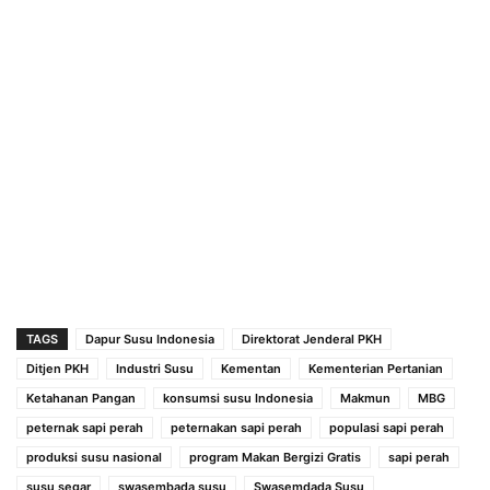
TAGS
Dapur Susu Indonesia
Direktorat Jenderal PKH
Ditjen PKH
Industri Susu
Kementan
Kementerian Pertanian
Ketahanan Pangan
konsumsi susu Indonesia
Makmun
MBG
peternak sapi perah
peternakan sapi perah
populasi sapi perah
produksi susu nasional
program Makan Bergizi Gratis
sapi perah
susu segar
swasembada susu
Swasemdada Susu