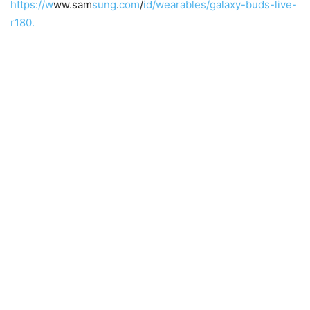
https://w
ww.sam
sung
.
com
/
id/wearables/galaxy-buds-live-
r180.