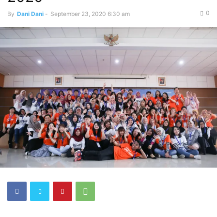
0
By
Dani Dani
-
September 23, 2020 6:30 am