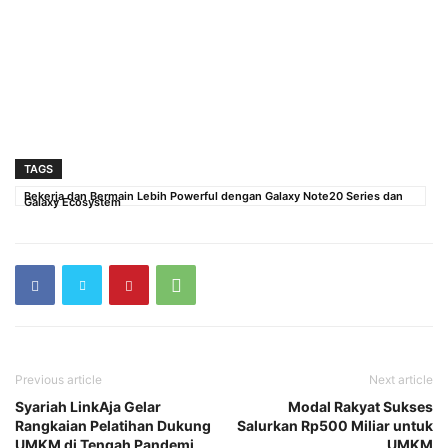
TAGS
Bekerja dan Bermain Lebih Powerful dengan Galaxy Note20 Series dan
Galaxy Ecosystem
Previous article
Next article
Syariah LinkAja Gelar
Modal Rakyat Sukses
Rangkaian Pelatihan Dukung
Salurkan Rp500 Miliar untuk
UMKM di Tengah Pandemi
UMKM