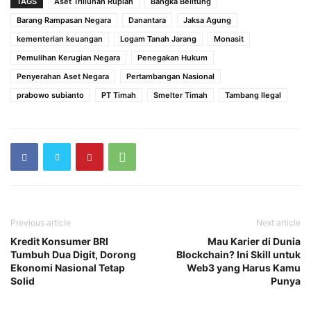
TAGS
Aset Triliunan Rupiah
Bangka Belitung
Barang Rampasan Negara
Danantara
Jaksa Agung
kementerian keuangan
Logam Tanah Jarang
Monasit
Pemulihan Kerugian Negara
Penegakan Hukum
Penyerahan Aset Negara
Pertambangan Nasional
prabowo subianto
PT Timah
Smelter Timah
Tambang Ilegal
Previous article
Next article
Kredit Konsumer BRI
Mau Karier di Dunia
Tumbuh Dua Digit, Dorong
Blockchain? Ini Skill untuk
Ekonomi Nasional Tetap
Web3 yang Harus Kamu
Solid
Punya