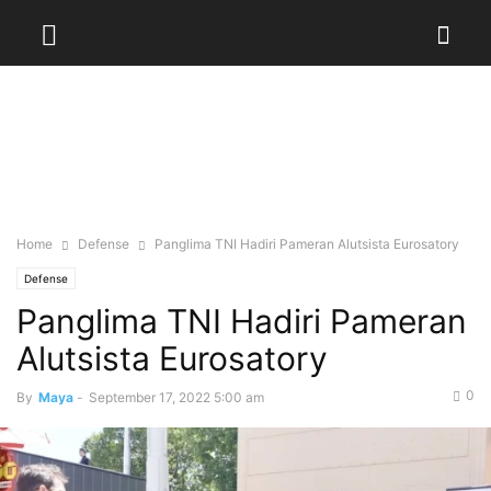
Home
Defense
Panglima TNI Hadiri Pameran Alutsista Eurosatory
Defense
Panglima TNI Hadiri Pameran
Alutsista Eurosatory
0
By
Maya
-
September 17, 2022 5:00 am