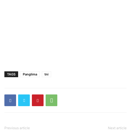
TAGS
Panglima
tni
Previous article
Next article