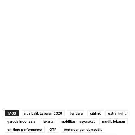
TAGS
arus balik Lebaran 2026
bandara
citilink
extra flight
garuda indonesia
jakarta
mobilitas masyarakat
mudik lebaran
on-time performance
OTP
penerbangan domestik