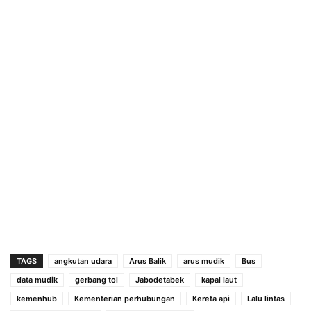
TAGS
angkutan udara
Arus Balik
arus mudik
Bus
data mudik
gerbang tol
Jabodetabek
kapal laut
kemenhub
Kementerian perhubungan
Kereta api
Lalu lintas