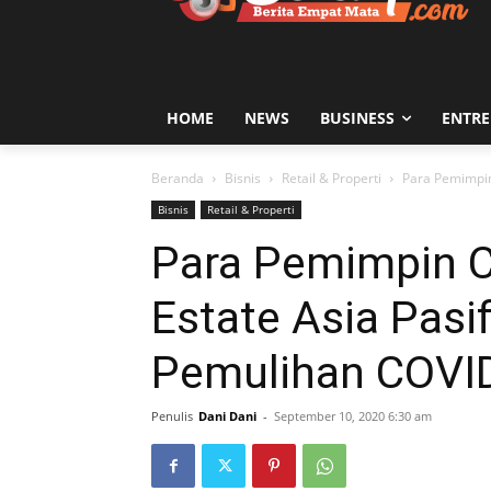
HOME
NEWS
BUSINESS
ENTR
Beranda
Bisnis
Retail & Properti
Para Pemimpin
Bisnis
Retail & Properti
Para Pemimpin C
Estate Asia Pasi
Pemulihan COVI
Penulis
Dani Dani
-
September 10, 2020 6:30 am