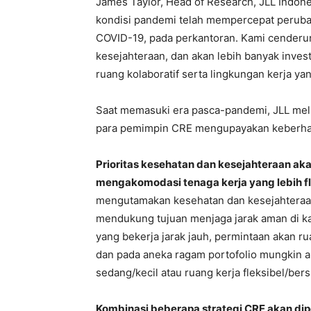
James Taylor, Head of Research, JLL Indon
kondisi pandemi telah mempercepat peruba
COVID-19, pada perkantoran. Kami cenderun
kesejahteraan, dan akan lebih banyak inve
ruang kolaboratif serta lingkungan kerja yan
Saat memasuki era pasca-pandemi, JLL melih
para pemimpin CRE mengupayakan keberhasi
Prioritas kesehatan dan kesejahteraan ak
mengakomodasi tenaga kerja yang lebih fl
mengutamakan kesehatan dan kesejahteraan 
mendukung tujuan menjaga jarak aman di k
yang bekerja jarak jauh, permintaan akan ru
dan pada aneka ragam portofolio mungkin a
sedang/kecil atau ruang kerja fleksibel/ber
Kombinasi beberapa strategi CRE akan di