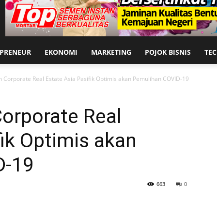
EPRENEUR
EKONOMI
MARKETING
POJOK BISNIS
TE
 Corporate Real Estate Asia Pasifik Optimis akan Pemulihan COVID-19
orporate Real
fik Optimis akan
D-19
663
0