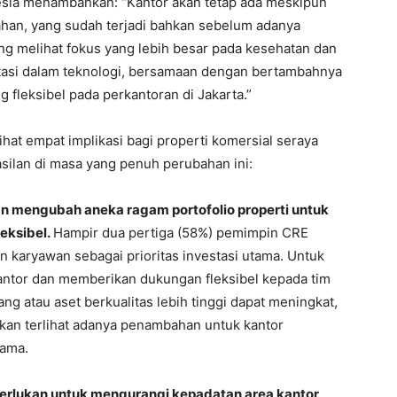
esia menambahkan: “Kantor akan tetap ada meskipun
han, yang sudah terjadi bahkan sebelum adanya
g melihat fokus yang lebih besar pada kesehatan dan
stasi dalam teknologi, bersamaan dengan bertambahnya
g fleksibel pada perkantoran di Jakarta.”
at empat implikasi bagi properti komersial seraya
lan di masa yang penuh perubahan ini:
an mengubah aneka ragam portofolio properti untuk
eksibel.
Hampir dua pertiga (58%) pemimpin CRE
karyawan sebagai prioritas investasi utama. Untuk
antor dan memberikan dukungan fleksibel kepada tim
ang atau aset berkualitas lebih tinggi dapat meningkat,
kan terlihat adanya penambahan untuk kantor
sama.
perlukan untuk mengurangi kepadatan area kantor
.