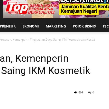
EPRENEUR
EKONOMI
MARKETING
POJOK BISNIS
TE
Kemasan, Kemenperin Tingkatkan Daya Saing IKM Kosmetik dan Herbal
an, Kemenperin
 Saing IKM Kosmetik
609
0