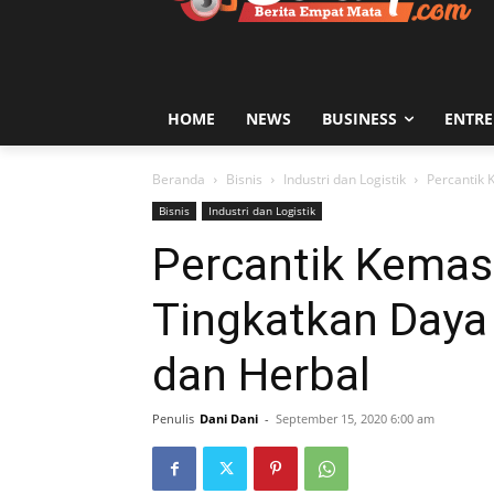
HOME
NEWS
BUSINESS
ENTR
Beranda
Bisnis
Industri dan Logistik
Percantik 
Bisnis
Industri dan Logistik
Percantik Kemas
Tingkatkan Daya
dan Herbal
Penulis
Dani Dani
-
September 15, 2020 6:00 am