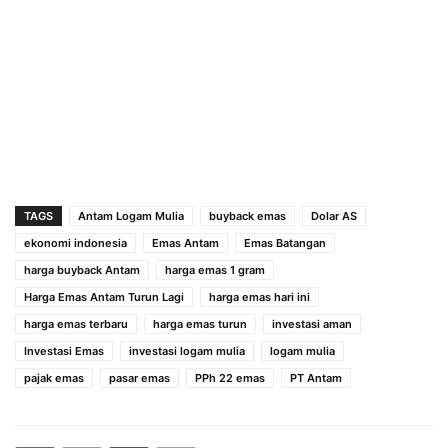
TAGS
Antam Logam Mulia
buyback emas
Dolar AS
ekonomi indonesia
Emas Antam
Emas Batangan
harga buyback Antam
harga emas 1 gram
Harga Emas Antam Turun Lagi
harga emas hari ini
harga emas terbaru
harga emas turun
investasi aman
Investasi Emas
investasi logam mulia
logam mulia
pajak emas
pasar emas
PPh 22 emas
PT Antam