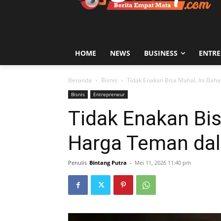
HOME
NEWS
BUSINESS
ENTR
Beranda
Bisnis
Tidak Enakan Bisa Mahal, Ini Bah
Bisnis
Entrepreneur
Tidak Enakan Bis
Harga Teman dal
Penulis
Bintang Putra
-
Mei 11, 2026 11:40 pm