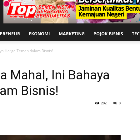
EPRENEUR
EKONOMI
MARKETING
POJOK BISNIS
TE
aya Harga Teman dalam Bisnis!
a Mahal, Ini Bahaya
am Bisnis!
202
0