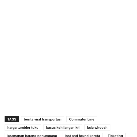
TAGS
berita viral transportasi
Commuter Line
harga tumbler tuku
kasus kehilangan krl
kcic whoosh
keamanan barang penumpang
lost and found kereta
Ticketing