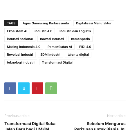
TAGS
Agus Gumiwang Kartasasmita
Digitalisasi Manufaktur
Ekosistem AI
industri 4.0
Industri dan Logistik
industri nasional
Inovasi Industri
kemenperin
Making Indonesia 4.0
Pemanfaatan AI
PIDI 4.0
Revolusi Industri
SDM industri
talenta digital
teknologi industri
Transformasi Digital
Previous article
Next article
Transformasi Digital Buka
Sebelum Mengurus
Jalan Baru bagi UMKM
Perizinan untuk Bisnis, Ini