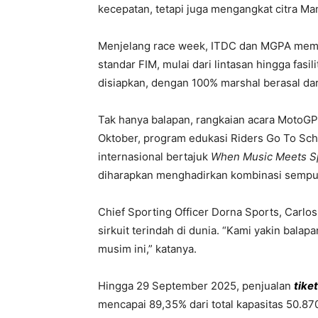
kecepatan, tetapi juga mengangkat citra Ma
Menjelang race week, ITDC dan MGPA memas
standar FIM, mulai dari lintasan hingga fasil
disiapkan, dengan 100% marshal berasal da
Tak hanya balapan, rangkaian acara MotoGP
Oktober, program edukasi Riders Go To Scho
internasional bertajuk
When Music Meets Sp
diharapkan menghadirkan kombinasi sempurn
Chief Sporting Officer Dorna Sports, Carlo
sirkuit terindah di dunia. “Kami yakin balap
musim ini,” katanya.
Hingga 29 September 2025, penjualan
tike
mencapai 89,35% dari total kapasitas 50.87