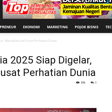
EPRENEUR
EKONOMI
MARKETING
POJOK BISNIS
TE
ar, Mandalika Jadi Pusat Perhatian Dunia
 2025 Siap Digelar,
usat Perhatian Dunia
356
0