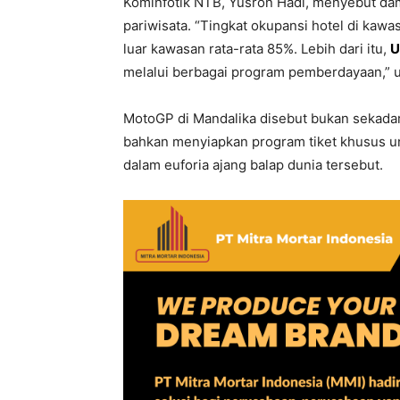
Kominfotik NTB, Yusron Hadi, menyebut da
pariwisata. “Tingkat okupansi hotel di ka
luar kawasan rata-rata 85%. Lebih dari itu,
U
melalui berbagai program pemberdayaan,” 
MotoGP di Mandalika disebut bukan sekadar
bahkan menyiapkan program tiket khusus un
dalam euforia ajang balap dunia tersebut.