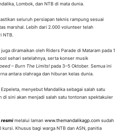
ndalika, Lombok, dan NTB di mata dunia.
tikan seluruh persiapan teknis rampung sesuai
itas marshal. Lebih dari 2.000 volunteer telah
ri NTB.
 juga diramaikan oleh Riders Parade di Mataram pada 1
ol sehari setelahnya, serta konser musik
eed – Burn The Limits!
pada 3–5 Oktober. Semua ini
a antara olahraga dan hiburan kelas dunia.
s Ezpeleta, menyebut Mandalika sebagai salah satu
an di sini akan menjadi salah satu tontonan spektakuler
t resmi
melalui laman
www.themandalikagp.com
sudah
0 kursi. Khusus bagi warga NTB dan ASN, panitia