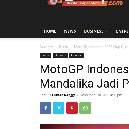
HOME
NEWS
BUSINESS
ENTR
Beranda
Bisnis
MotoGP Indonesia 2025 Siap Digel
Bisnis
Ekonomi
Finance
MotoGP Indonesia
Mandalika Jadi P
Penulis
Firman Rangga
-
September 30, 2025 4:33 pm