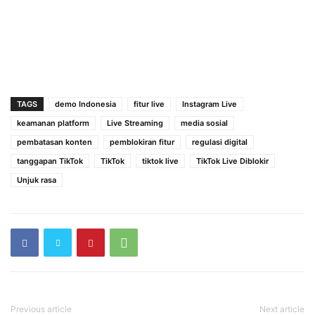
TAGS
demo Indonesia
fitur live
Instagram Live
keamanan platform
Live Streaming
media sosial
pembatasan konten
pemblokiran fitur
regulasi digital
tanggapan TikTok
TikTok
tiktok live
TikTok Live Diblokir
Unjuk rasa
Previous article
Next article