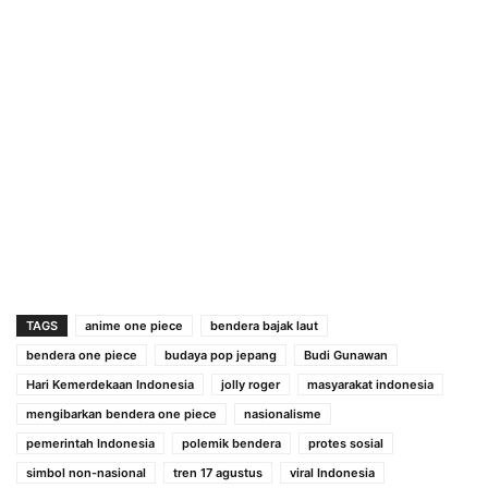
TAGS
anime one piece
bendera bajak laut
bendera one piece
budaya pop jepang
Budi Gunawan
Hari Kemerdekaan Indonesia
jolly roger
masyarakat indonesia
mengibarkan bendera one piece
nasionalisme
pemerintah Indonesia
polemik bendera
protes sosial
simbol non-nasional
tren 17 agustus
viral Indonesia