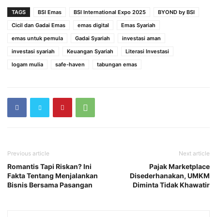
TAGS
BSI Emas
BSI International Expo 2025
BYOND by BSI
Cicil dan Gadai Emas
emas digital
Emas Syariah
emas untuk pemula
Gadai Syariah
investasi aman
investasi syariah
Keuangan Syariah
Literasi Investasi
logam mulia
safe-haven
tabungan emas
Previous article
Next article
Romantis Tapi Riskan? Ini
Pajak Marketplace
Fakta Tentang Menjalankan
Disederhanakan, UMKM
Bisnis Bersama Pasangan
Diminta Tidak Khawatir