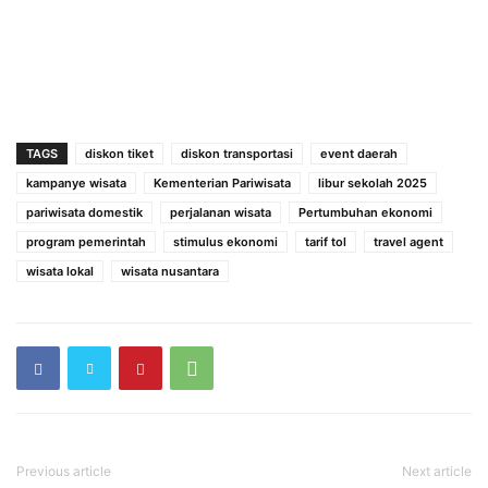
TAGS
diskon tiket
diskon transportasi
event daerah
kampanye wisata
Kementerian Pariwisata
libur sekolah 2025
pariwisata domestik
perjalanan wisata
Pertumbuhan ekonomi
program pemerintah
stimulus ekonomi
tarif tol
travel agent
wisata lokal
wisata nusantara
Previous article
Next article