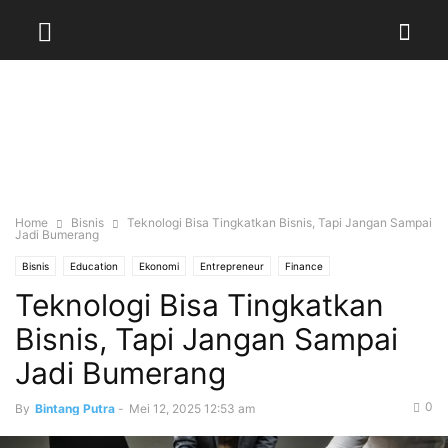
Home
Bisnis
Teknologi Bisa Tingkatkan Bisnis, Tapi Jangan Sampai
Jadi Bumerang
Bisnis
Education
Ekonomi
Entrepreneur
Finance
Teknologi Bisa Tingkatkan
Industri dan Logistik
Kuliner & Resto
News
Retail & Properti
Sales & Marketing
Startup
Teknologi
Tips & Trik
UMKM
Bisnis, Tapi Jangan Sampai
Jadi Bumerang
0
By
Bintang Putra
-
Mei 12, 2025 12:53 am