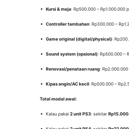
Kursi & meja
: Rp500.000 – Rp1.000.000 p
Controller tambahan
: Rp300.000 – Rp1.2
Game original (digital/physical)
: Rp200
Sound system (opsional)
: Rp500.000 – 
Renovasi/penataan ruang
: Rp2.000.000
Kipas angin/AC kecil
: Rp500.000 – Rp2.
Total modal awal:
Kalau pakai
2 unit PS3
: sekitar
Rp15.000
Kalau pakai
2 unit PS4
: sekitar
Rp22.000