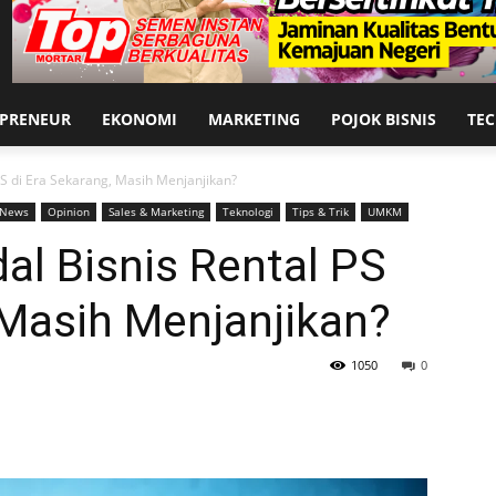
EPRENEUR
EKONOMI
MARKETING
POJOK BISNIS
TE
S di Era Sekarang, Masih Menjanjikan?
News
Opinion
Sales & Marketing
Teknologi
Tips & Trik
UMKM
al Bisnis Rental PS
 Masih Menjanjikan?
1050
0