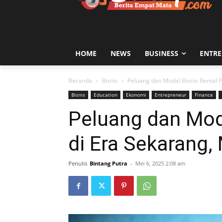
HOME
NEWS
BUSINESS
ENTR
Beranda
Bisnis
Peluang dan Modal Bisnis Rental P
Bisnis
Education
Ekonomi
Entrepreneur
Finance
Peluang dan Mod
di Era Sekarang,
Penulis
Bintang Putra
-
Mei 6, 2025 2:08 am