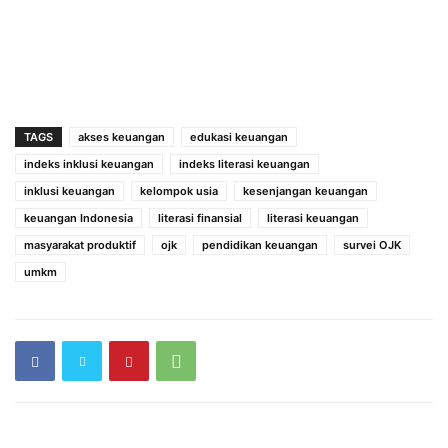
TAGS
akses keuangan
edukasi keuangan
indeks inklusi keuangan
indeks literasi keuangan
inklusi keuangan
kelompok usia
kesenjangan keuangan
keuangan Indonesia
literasi finansial
literasi keuangan
masyarakat produktif
ojk
pendidikan keuangan
survei OJK
umkm