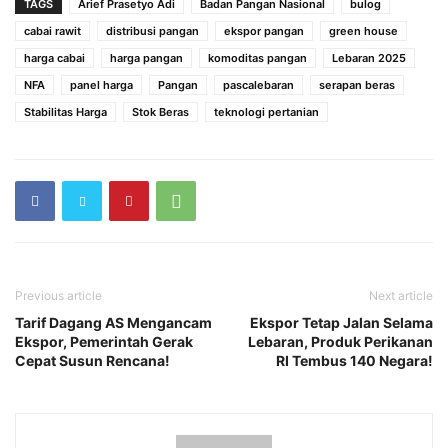
TAGS
Arief Prasetyo Adi
Badan Pangan Nasional
bulog
cabai rawit
distribusi pangan
ekspor pangan
green house
harga cabai
harga pangan
komoditas pangan
Lebaran 2025
NFA
panel harga
Pangan
pascalebaran
serapan beras
Stabilitas Harga
Stok Beras
teknologi pertanian
Previous article
Next article
Tarif Dagang AS Mengancam
Ekspor Tetap Jalan Selama
Ekspor, Pemerintah Gerak
Lebaran, Produk Perikanan
Cepat Susun Rencana!
RI Tembus 140 Negara!