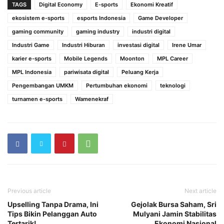
TAGS
Digital Economy
E-sports
Ekonomi Kreatif
ekosistem e-sports
esports Indonesia
Game Developer
gaming community
gaming industry
industri digital
Industri Game
Industri Hiburan
investasi digital
Irene Umar
karier e-sports
Mobile Legends
Moonton
MPL Career
MPL Indonesia
pariwisata digital
Peluang Kerja
Pengembangan UMKM
Pertumbuhan ekonomi
teknologi
turnamen e-sports
Wamenekraf
Previous article
Next article
Upselling Tanpa Drama, Ini
Gejolak Bursa Saham, Sri
Tips Bikin Pelanggan Auto
Mulyani Jamin Stabilitas
Tertarik!
Ekonomi Nasional