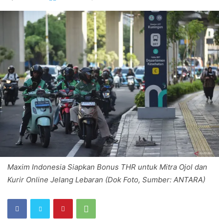
Maxim Indonesia Siapkan Bonus THR untuk Mitra Ojol dan
Kurir Online Jelang Lebaran (Dok Foto, Sumber: ANTARA)