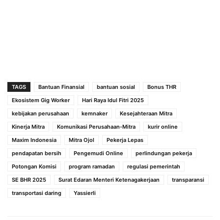
TAGS
Bantuan Finansial
bantuan sosial
Bonus THR
Ekosistem Gig Worker
Hari Raya Idul Fitri 2025
kebijakan perusahaan
kemnaker
Kesejahteraan Mitra
Kinerja Mitra
Komunikasi Perusahaan-Mitra
kurir online
Maxim Indonesia
Mitra Ojol
Pekerja Lepas
pendapatan bersih
Pengemudi Online
perlindungan pekerja
Potongan Komisi
program ramadan
regulasi pemerintah
SE BHR 2025
Surat Edaran Menteri Ketenagakerjaan
transparansi
transportasi daring
Yassierli