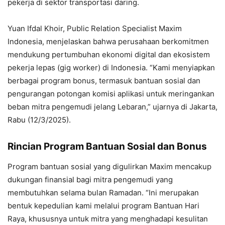
pekerja di sektor transportasi daring.
Yuan Ifdal Khoir, Public Relation Specialist Maxim
Indonesia, menjelaskan bahwa perusahaan berkomitmen
mendukung pertumbuhan ekonomi digital dan ekosistem
pekerja lepas (gig worker) di Indonesia. “Kami menyiapkan
berbagai program bonus, termasuk bantuan sosial dan
pengurangan potongan komisi aplikasi untuk meringankan
beban mitra pengemudi jelang Lebaran,” ujarnya di Jakarta,
Rabu (12/3/2025).
Rincian Program Bantuan Sosial dan Bonus
Program bantuan sosial yang digulirkan Maxim mencakup
dukungan finansial bagi mitra pengemudi yang
membutuhkan selama bulan Ramadan. “Ini merupakan
bentuk kepedulian kami melalui program Bantuan Hari
Raya, khususnya untuk mitra yang menghadapi kesulitan