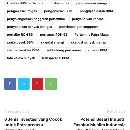
kualitas BBM pertamina
mafia migas
pengawasan energi
pengawasan migas
pengoplosan BBM
pengujian oktan BBM
penyalahgunaan anggaran pertamina
penyelidikan korupsi
penyelidikan minyak dan gas
penyimpangan anggaran
pertalite RON 86
pertamax RON 92
Pertamina Patra Niaga
rantai pasok BBM
skandal energi
skandal minyak mentah
standar kualitas BBM
subholding pertamina
subsidi BBM
tata kelola minyak
transparansi BBM
Previous article
Next article
6 Jenis Investasi yang Cocok
Potensi Besar! Industri
untuk Entrepreneur
Fashion Muslim Indonesia