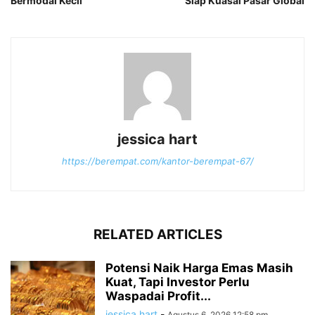
Bermodal Kecil
Siap Kuasai Pasar Global
jessica hart
https://berempat.com/kantor-berempat-67/
RELATED ARTICLES
Potensi Naik Harga Emas Masih
Kuat, Tapi Investor Perlu
Waspadai Profit...
jessica hart
-
Agustus 6, 2026 12:58 pm