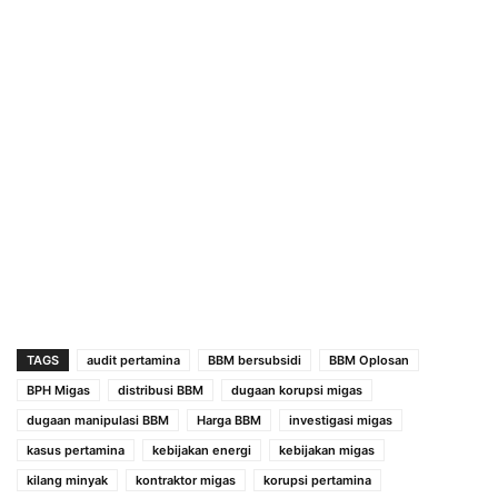
TAGS
audit pertamina
BBM bersubsidi
BBM Oplosan
BPH Migas
distribusi BBM
dugaan korupsi migas
dugaan manipulasi BBM
Harga BBM
investigasi migas
kasus pertamina
kebijakan energi
kebijakan migas
kilang minyak
kontraktor migas
korupsi pertamina