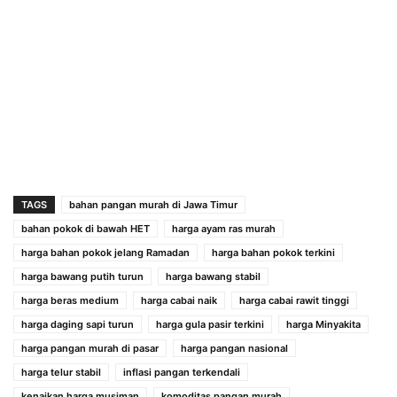
TAGS
bahan pangan murah di Jawa Timur
bahan pokok di bawah HET
harga ayam ras murah
harga bahan pokok jelang Ramadan
harga bahan pokok terkini
harga bawang putih turun
harga bawang stabil
harga beras medium
harga cabai naik
harga cabai rawit tinggi
harga daging sapi turun
harga gula pasir terkini
harga Minyakita
harga pangan murah di pasar
harga pangan nasional
harga telur stabil
inflasi pangan terkendali
kenaikan harga musiman
komoditas pangan murah